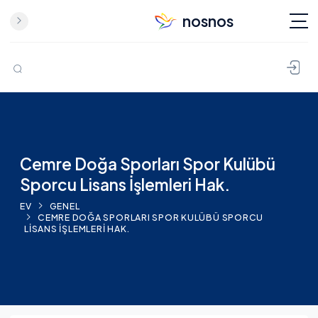
nosnos
İçeriğe geç
Cemre Doğa Sporları Spor Kulübü
Sporcu Lisans İşlemleri Hak.
EV
GENEL
CEMRE DOĞA SPORLARI SPOR KULÜBÜ SPORCU
LISANS İŞLEMLERI HAK.