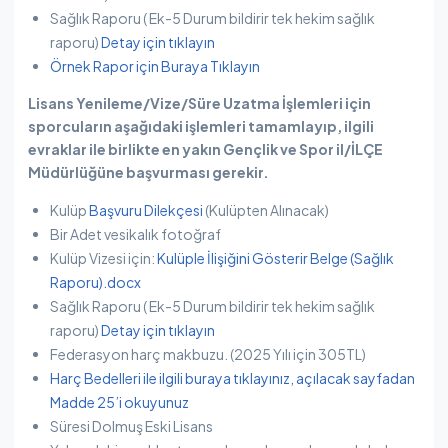
Sağlık Raporu ( Ek-5 Durum bildirir tek hekim sağlık
raporu)
Detay için tıklayın
Örnek Rapor için Buraya Tıklayın
Lisans Yenileme/Vize/Süre Uzatma İşlemleri için
sporcuların aşağıdaki işlemleri tamamlayıp, ilgili
evraklar ile birlikte en yakın Gençlik ve Spor il/İLÇE
Müdürlüğüne başvurması gerekir.
Kulüp
Başvuru Dilekçesi
(Kulüpten Alınacak)
Bir Adet vesikalık fotoğraf
Kulüp Vizesi için:
Kulüple İlişiğini Gösterir Belge (Sağlık
Raporu).docx
Sağlık Raporu ( Ek-5 Durum bildirir tek hekim sağlık
raporu)
Detay için tıklayın
Federasyon harç makbuzu. (2025 Yılı için 305TL)
Harç Bedelleri ile ilgili buraya tıklayınız, açılacak sayfadan
Madde 25’i okuyunuz
Süresi Dolmuş Eski Lisans