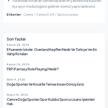
Yukarıdaki evrakları tamamlayarak en yakınınızda bulunan
ilçe spor müdürlüğüne giderek vizenizi yaptırabilirsiniz.
Etiketler:
Cemre
Cemre D.S.K
Sporcu Lisansı
Yanı Sıra
Son Yazılar
Kasım 28, 2025
Efsanenin İzinde: Overland Keşifleri Nedir Ve Türkiye’nin En
Vahşi Rotaları
Kasım 24, 2025
FRP (Fantasy Role Playing) Nedir?
Ekim 9, 2025
Doğa Sporları Ve Kırsal Ile Temas Insanı Dönüştürür.
Mayıs 10, 2025
Cemre Doğa Sporları Spor Kulübü Sporcu Lisans İşlemleri
Hak.