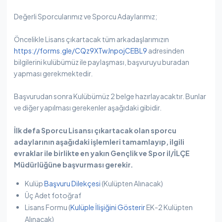
Değerli Sporcularımız ve Sporcu Adaylarımız;
Öncelikle Lisans çıkartacak tüm arkadaşlarımızın
https://forms.gle/CQz9XTwJnpojCEBL9
adresinden
bilgilerini kulübümüz ile paylaşması, başvuruyu buradan
yapması gerekmektedir.
Başvurudan sonra Kulübümüz 2 belge hazırlayacaktır. Bunlar
ve diğer yapılması gerekenler aşağıdaki gibidir.
İlk defa Sporcu Lisansı çıkartacak olan sporcu
adaylarının aşağıdaki işlemleri tamamlayıp, ilgili
evraklar ile birlikte en yakın Gençlik ve Spor il/İLÇE
Müdürlüğüne başvurması gerekir.
Kulüp
Başvuru Dilekçesi
(Kulüpten Alınacak)
Üç Adet fotoğraf
Lisans Formu (
Kulüple İlişiğini Gösterir
EK-2 Kulüpten
Alınacak)