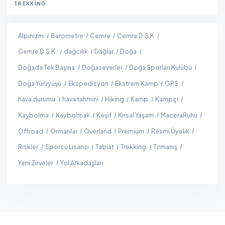
TREKKING
Alpinizm
Barometre
Cemre
Cemre D.S.K
Cemre D.S.K.
dağcılık
Dağlar
Doğa
Doğada Tek Başına
Doğaseverler
Doğa Sporları Kulübü
Doğa Yürüyüşü
Ekspedisyon
Ekstrem Kamp
GPS
hava durumu
hava tahmini
Hiking
Kamp
Kampçı
Kaybolma
Kaybolmak
Keşif
Kırsal Yaşam
MaceraRuhu
Offroad
Ormanlar
Overland
Premium
Resmi Üyelik
Riskler
Sporcu Lisansı
Tabiat
Trekking
Tırmanış
Yeni Zirveler
Yol Arkadaşları