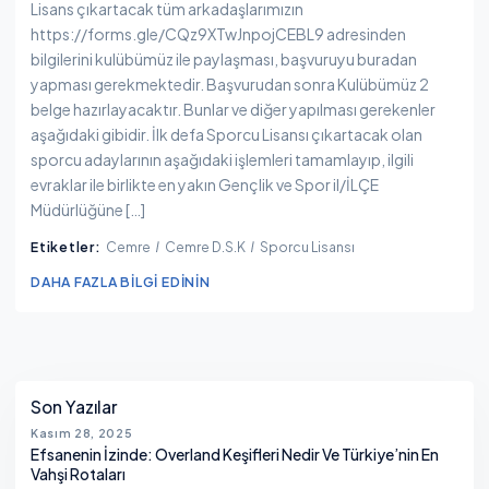
Lisans çıkartacak tüm arkadaşlarımızın
https://forms.gle/CQz9XTwJnpojCEBL9 adresinden
bilgilerini kulübümüz ile paylaşması, başvuruyu buradan
yapması gerekmektedir. Başvurudan sonra Kulübümüz 2
belge hazırlayacaktır. Bunlar ve diğer yapılması gerekenler
aşağıdaki gibidir. İlk defa Sporcu Lisansı çıkartacak olan
sporcu adaylarının aşağıdaki işlemleri tamamlayıp, ilgili
evraklar ile birlikte en yakın Gençlik ve Spor il/İLÇE
Müdürlüğüne […]
Etiketler:
Cemre
Cemre D.S.K
Sporcu Lisansı
DAHA FAZLA BILGI EDININ
Yanı Sıra
Son Yazılar
Kasım 28, 2025
Efsanenin İzinde: Overland Keşifleri Nedir Ve Türkiye’nin En
Vahşi Rotaları