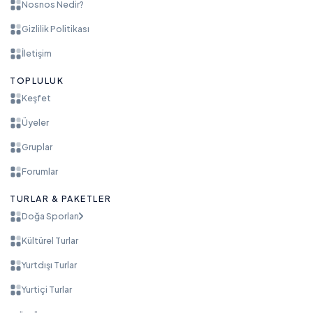
Nosnos Nedir?
Gizlilik Politikası
İletişim
TOPLULUK
Keşfet
Üyeler
Gruplar
Forumlar
TURLAR & PAKETLER
Doğa Sporları
Kültürel Turlar
Yurtdışı Turlar
Yurtiçi Turlar