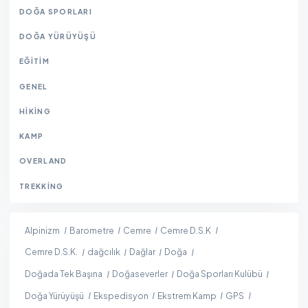
DOĞA SPORLARI
DOĞA YÜRÜYÜŞÜ
EĞITIM
GENEL
HIKING
KAMP
OVERLAND
TREKKING
Alpinizm
Barometre
Cemre
Cemre D.S.K
Cemre D.S.K.
dağcılık
Dağlar
Doğa
Doğada Tek Başına
Doğaseverler
Doğa Sporları Kulübü
Doğa Yürüyüşü
Ekspedisyon
Ekstrem Kamp
GPS