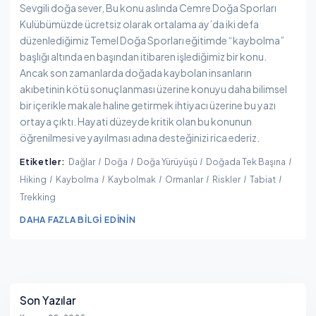
Sevgili doğa sever, Bu konu aslında Cemre Doğa Sporları
Kulübümüzde ücretsiz olarak ortalama ay’da iki defa
düzenlediğimiz Temel Doğa Sporları eğitimde “kaybolma”
başlığı altında en başından itibaren işlediğimiz bir konu.
Ancak son zamanlarda doğada kaybolan insanların
akıbetinin kötü sonuçlanması üzerine konuyu daha bilimsel
bir içerikle makale haline getirmek ihtiyacı üzerine bu yazı
ortaya çıktı. Hayati düzeyde kritik olan bu konunun
öğrenilmesi ve yayılması adına desteğinizi rica ederiz.
Etiketler:
Dağlar
Doğa
Doğa Yürüyüşü
Doğada Tek Başına
Hiking
Kaybolma
Kaybolmak
Ormanlar
Riskler
Tabiat
Trekking
DAHA FAZLA BILGI EDININ
Yanı Sıra
Son Yazılar