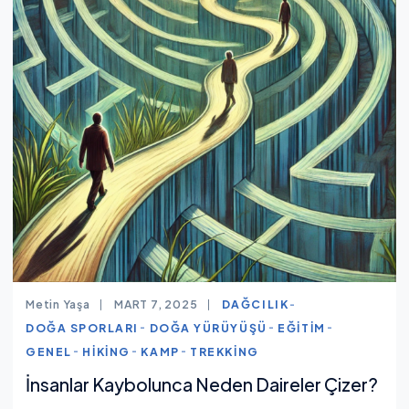
Metin Yaşa
MART 7, 2025
DAĞCILIK
DOĞA SPORLARI
DOĞA YÜRÜYÜŞÜ
EĞITIM
GENEL
HIKING
KAMP
TREKKING
İnsanlar Kaybolunca Neden Daireler Çizer?