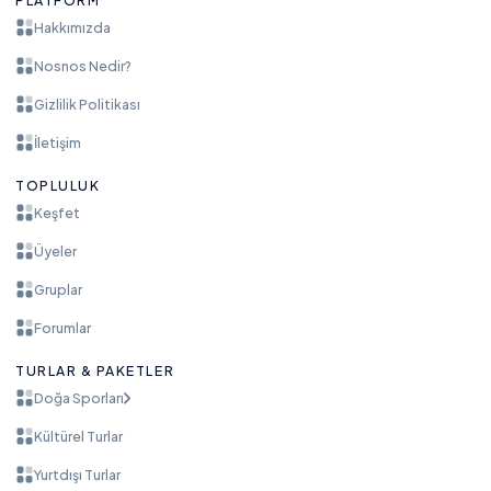
Hakkımızda
Nosnos Nedir?
Gizlilik Politikası
İletişim
TOPLULUK
Keşfet
Üyeler
Gruplar
Forumlar
TURLAR & PAKETLER
Doğa Sporları
Kültürel Turlar
Yurtdışı Turlar