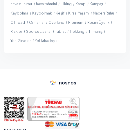
hava durumu
hava tahmini
Hiking
Kamp
Kampçı
Kaybolma
Kaybolmak
Keşif
Kırsal Yaşam
MaceraRuhu
Offroad
Ormanlar
Overland
Premium
Resmi Üyelik
Riskler
Sporcu Lisansı
Tabiat
Trekking
Tırmanış
Yeni Zirveler
Yol Arkadaşları
nosnos
PLATFORM