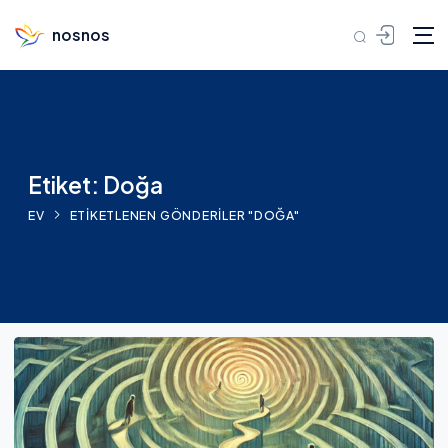
nosnos
İçeriğe geç
Etiket: Doğa
EV
ETIKETLENEN GÖNDERILER "DOĞA"