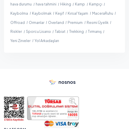
hava durumu
hava tahmini
Hiking
Kamp
Kampçı
Kaybolma
Kaybolmak
Keşif
Kırsal Yaşam
MaceraRuhu
Offroad
Ormanlar
Overland
Premium
Resmi Üyelik
Riskler
Sporcu Lisansı
Tabiat
Trekking
Tırmanış
Yeni Zirveler
Yol Arkadaşları
nosnos