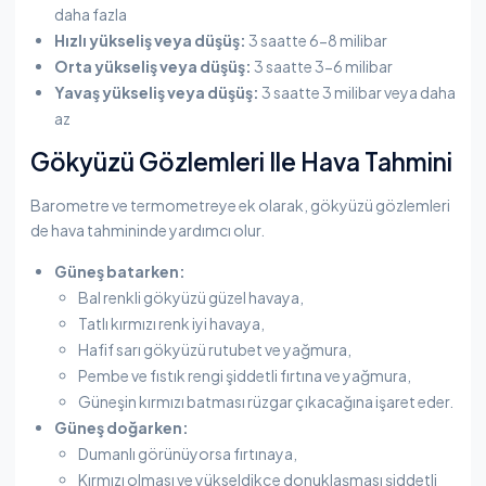
daha fazla
Hızlı yükseliş veya düşüş:
3 saatte 6-8 milibar​
Orta yükseliş veya düşüş:
3 saatte 3-6 milibar​
Yavaş yükseliş veya düşüş:
3 saatte 3 milibar veya daha
az
Gökyüzü Gözlemleri Ile Hava Tahmini
Barometre ve termometreye ek olarak, gökyüzü gözlemleri
de hava tahmininde yardımcı olur.
Güneş batarken:
Bal renkli gökyüzü güzel havaya,​
Tatlı kırmızı renk iyi havaya,​
Hafif sarı gökyüzü rutubet ve yağmura,​
Pembe ve fıstık rengi şiddetli fırtına ve yağmura,​
Güneşin kırmızı batması rüzgar çıkacağına işaret eder.
Güneş doğarken:
Dumanlı görünüyorsa fırtınaya,​
Kırmızı olması ve yükseldikçe donuklaşması şiddetli