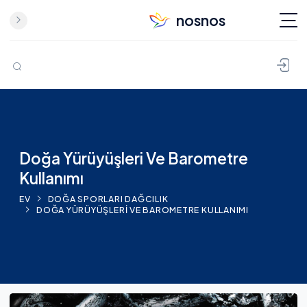
nosnos
İçeriğe geç
Doğa Yürüyüşleri Ve Barometre
Kullanımı
EV
DOĞA SPORLARI
DAĞCILIK
DOĞA YÜRÜYÜŞLERI VE BAROMETRE KULLANIMI