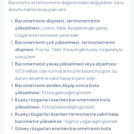
Barometre ve termometre değerlerindeki değişiklikler, hava
durumu hakkında ipuçları verir:
Barometrenin düşmesi, termometrenin
yükselmesi:
Lodos, Kıble, Keşişleme gibi güney
rüzgarlarının esmesine işaret eder.​
Barometrenin çok yükselmesi, termometrenin
düşmesi:
Poyraz, Yıldız, Karayel gibi kuzey rüzgarlarıyla
sonuçlanır.
Barometrenin yavaş yükselmesi veya alçalması:
1013 milibar olan normal atmosfer basıncına göre, bu
durum devamlı ve sakin havaya işaret eder.
Barometrenin aniden düşüp sonra hızla
yükselmesi:
Fırtına geleceğini gösterir
Kuzey rüzgarları eserken barometrenin hızla
yükselmesi:
Fırtına beklendiğini gösterir.​
Kuzey rüzgarları eserken termometre sabit kalıp
barometre yükselirse:
Yağmur yağacağını gösterir.​
Güney rüzgarları eserken barometrenin hızla