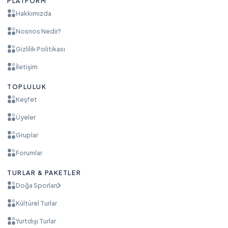
PLATFORM
Hakkımızda
Nosnos Nedir?
Gizlilik Politikası
İletişim
TOPLULUK
Keşfet
Üyeler
Gruplar
Forumlar
TURLAR & PAKETLER
Doğa Sporları
Kültürel Turlar
Yurtdışı Turlar