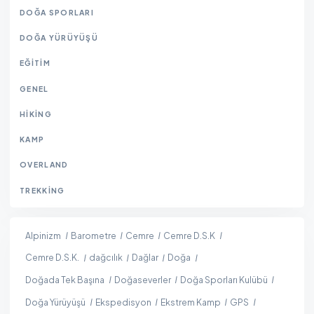
DOĞA SPORLARI
DOĞA YÜRÜYÜŞÜ
EĞITIM
GENEL
HIKING
KAMP
OVERLAND
TREKKING
Alpinizm
Barometre
Cemre
Cemre D.S.K
Cemre D.S.K.
dağcılık
Dağlar
Doğa
Doğada Tek Başına
Doğaseverler
Doğa Sporları Kulübü
Doğa Yürüyüşü
Ekspedisyon
Ekstrem Kamp
GPS