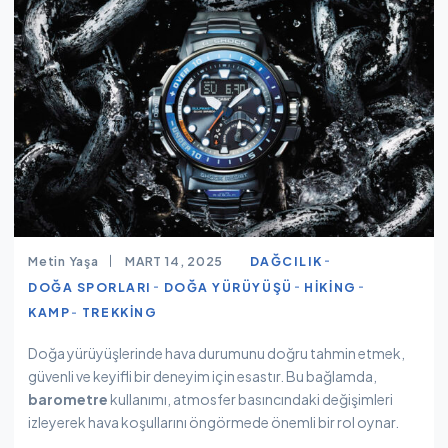
Metin Yaşa
MART 14, 2025
DAĞCILIK
DOĞA SPORLARI
DOĞA YÜRÜYÜŞÜ
HIKING
KAMP
TREKKING
Doğa yürüyüşlerinde hava durumunu doğru tahmin etmek,
güvenli ve keyifli bir deneyim için esastır. Bu bağlamda,
barometre
kullanımı, atmosfer basıncındaki değişimleri
izleyerek hava koşullarını öngörmede önemli bir rol oynar.