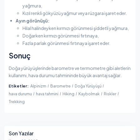
yağmura,​
Kızıl renkli gökyüzü yağmur veya rüzgara işaret eder.​
Ayın görünüşü:
Hilal halindeyken kırmızı görünmesi şiddetli yağmura,​
Doğarken kırmızı görünmesi fırtınaya,​
Fazla parlak görünmesi fırtınaya işaret eder.​
Sonuç
Doğa yürüyüşlerinde barometre ve termometre gibi aletlerin
kullanımı, hava durumu tahmininde büyük avantaj sağlar.
Etiketler:
Alpinizm
Barometre
Doğa Yürüyüşü
hava durumu
hava tahmini
Hiking
Kaybolmak
Riskler
Trekking
Yanı Sıra
Son Yazılar